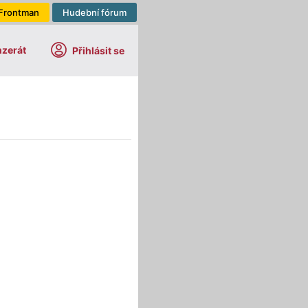
Frontman
Hudební fórum
nzerát
Přihlásit se