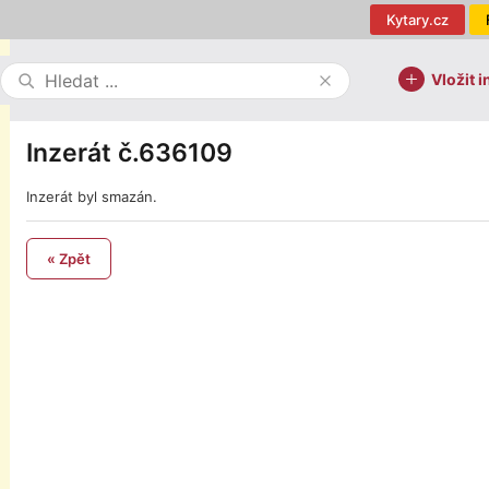
Kytary.cz
Vložit i
Inzerát č.636109
Inzerát byl smazán.
« Zpět