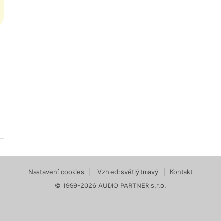
Nastavení cookies
|
Vzhled:
světlý
tmavý
|
Kontakt
© 1999-2026 AUDIO PARTNER s.r.o.