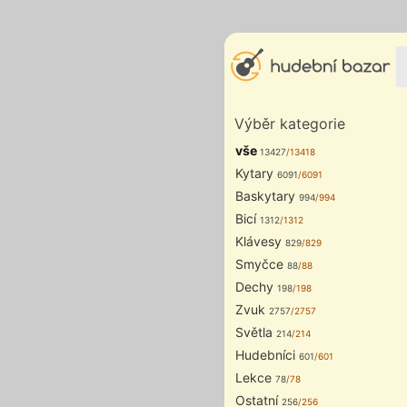
Výběr kategorie
vše
13427
/13418
Kytary
6091
/6091
Baskytary
994
/994
Bicí
1312
/1312
Klávesy
829
/829
Smyčce
88
/88
Dechy
198
/198
Zvuk
2757
/2757
Světla
214
/214
Hudebníci
601
/601
Lekce
78
/78
Ostatní
256
/256