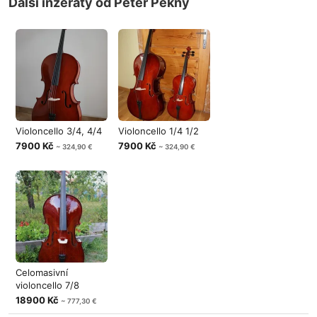
Další inzeráty od Peter Pekný
Violoncello 3/4, 4/4
Violoncello 1/4 1/2
7900 Kč
7900 Kč
~ 324,90 €
~ 324,90 €
Celomasivní
violoncello 7/8
18900 Kč
~ 777,30 €