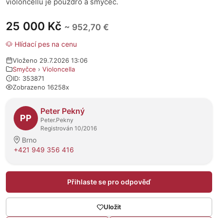
violoncellu je pouzdro a smyčec.
25 000 Kč
~ 952,70 €
🐶 Hlídací pes na cenu
Vloženo 29.7.2026 13:06
Smyčce
›
Violoncella
ID: 353871
Zobrazeno 16258x
O prodejci
Peter Pekný
PP
Peter.Pekny
Registrován 10/2016
Brno
+421 949 356 416
Přihlaste se pro odpověď
Uložit