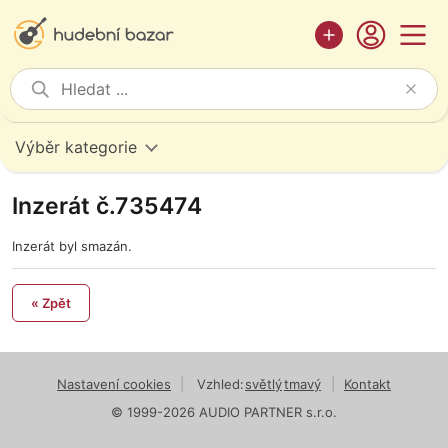
Výběr kategorie
Inzerát č.735474
Inzerát byl smazán.
« Zpět
Nastavení cookies
|
Vzhled:
světlý
tmavý
|
Kontakt
© 1999-2026 AUDIO PARTNER s.r.o.