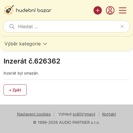
Výběr kategorie
Inzerát č.626362
Inzerát byl smazán.
« Zpět
Nastavení cookies
|
Vzhled:
světlý
tmavý
|
Kontakt
© 1999-2026 AUDIO PARTNER s.r.o.