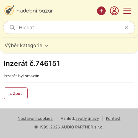
Výběr kategorie
Inzerát č.746151
Inzerát byl smazán.
« Zpět
Nastavení cookies
|
Vzhled:
světlý
tmavý
|
Kontakt
© 1999-2026 AUDIO PARTNER s.r.o.