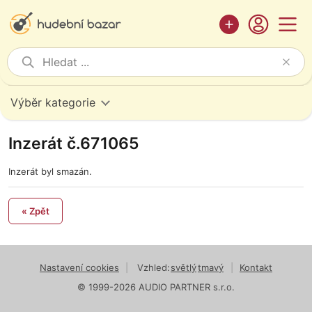
Výběr kategorie
Inzerát č.671065
Inzerát byl smazán.
« Zpět
Nastavení cookies
|
Vzhled:
světlý
tmavý
|
Kontakt
© 1999-2026 AUDIO PARTNER s.r.o.