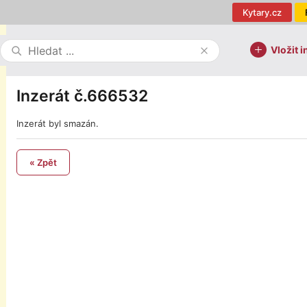
Kytary.cz
Vložit i
Inzerát č.666532
Inzerát byl smazán.
« Zpět