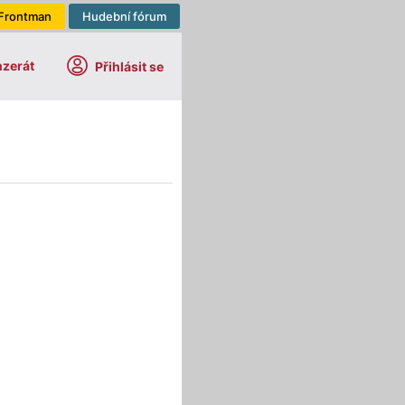
Frontman
Hudební fórum
nzerát
Přihlásit se