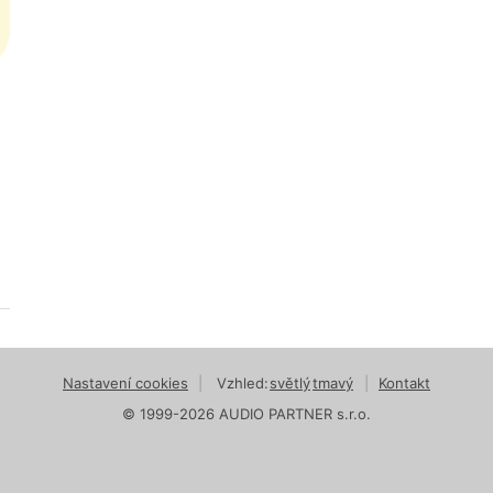
Nastavení cookies
|
Vzhled:
světlý
tmavý
|
Kontakt
© 1999-2026 AUDIO PARTNER s.r.o.