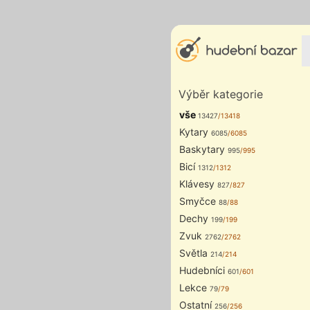
Výběr kategorie
vše
13427
/13418
Kytary
6085
/6085
Baskytary
995
/995
Bicí
1312
/1312
Klávesy
827
/827
Smyčce
88
/88
Dechy
199
/199
Zvuk
2762
/2762
Světla
214
/214
Hudebníci
601
/601
Lekce
79
/79
Ostatní
256
/256