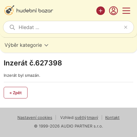
Výběr kategorie
Inzerát č.627398
Inzerát byl smazán.
« Zpět
Nastavení cookies
|
Vzhled:
světlý
tmavý
|
Kontakt
© 1999-2026 AUDIO PARTNER s.r.o.