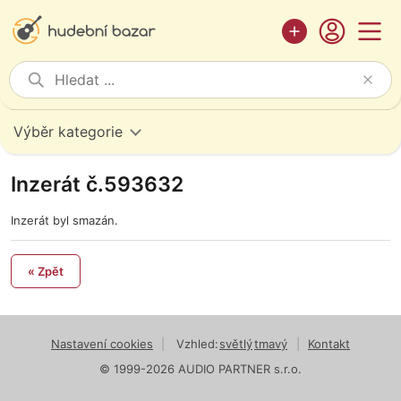
Výběr kategorie
Inzerát č.593632
Inzerát byl smazán.
« Zpět
Nastavení cookies
|
Vzhled:
světlý
tmavý
|
Kontakt
© 1999-2026 AUDIO PARTNER s.r.o.