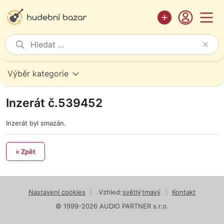
Výběr kategorie
Inzerát č.539452
Inzerát byl smazán.
« Zpět
Nastavení cookies
|
Vzhled:
světlý
tmavý
|
Kontakt
© 1999-2026 AUDIO PARTNER s.r.o.