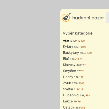
Výběr kategorie
vše
13429
/13420
Kytary
6101
/6101
Baskytary
1004
/1004
Bicí
1302
/1302
Klávesy
828
/828
Smyčce
87
/87
Dechy
197
/197
Zvuk
2748
/2748
Světla
218
/218
Hudebníci
598
/598
Lekce
79
/79
Ostatní
258
/258