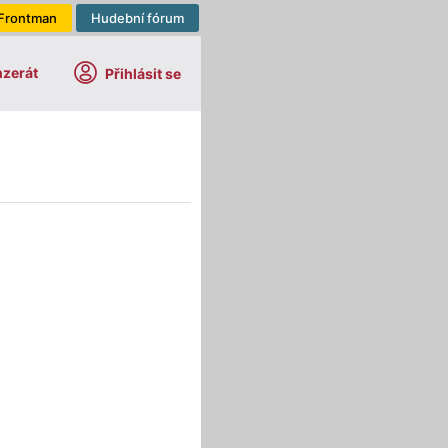
Frontman
Hudební fórum
nzerát
Přihlásit se