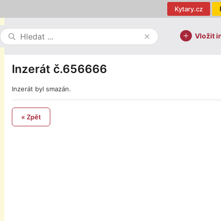
Kytary.cz
Vložit i
Inzerát č.656666
Inzerát byl smazán.
« Zpět