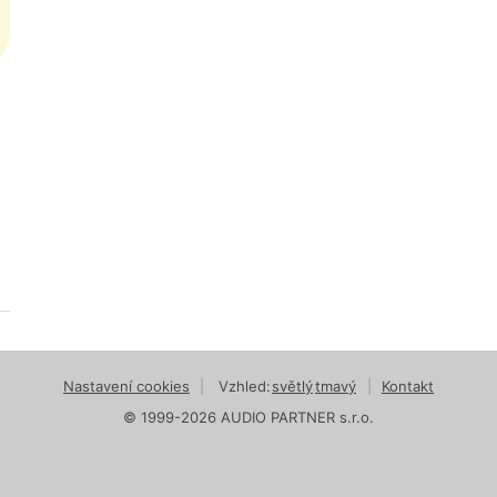
Nastavení cookies
|
Vzhled:
světlý
tmavý
|
Kontakt
© 1999-2026 AUDIO PARTNER s.r.o.