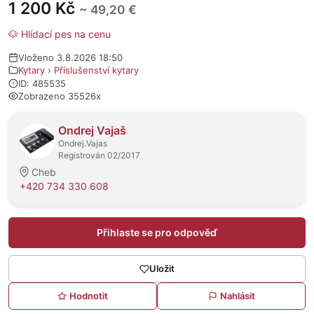
1 200 Kč
~ 49,20 €
🐶 Hlídací pes na cenu
Vloženo 3.8.2026 18:50
Kytary
›
Příslušenství kytary
ID: 485535
Zobrazeno 35526x
O prodejci
Ondrej Vajaš
Ondrej.Vajas
Registrován 02/2017
Cheb
+420 734 330 608
Přihlaste se pro odpověď
Uložit
Hodnotit
Nahlásit