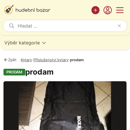
Výběr kategorie
Zpět
›
Kytary
›
Příslušenství kytary
›
prodam
prodam
PRODÁM
Fotografie