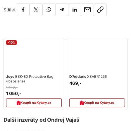
Sdílet:
-10%
Joyo
BSK-80 Protective Bag
D'Addario
XSABR1256
(rozbalené)
469,-
1 170,-
1 050,-
Koupit na Kytary.cz
Koupit na Kytary.cz
Další inzeráty od Ondrej Vajaš