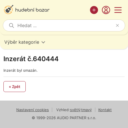
Výběr kategorie
Inzerát č.640444
Inzerát byl smazán.
« Zpět
Nastavení cookies
|
Vzhled:
světlý
tmavý
|
Kontakt
© 1999-2026 AUDIO PARTNER s.r.o.