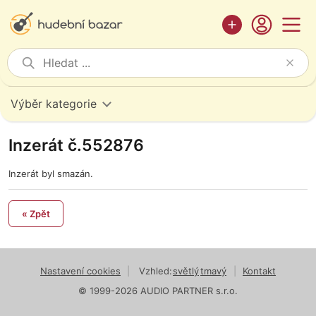
Výběr kategorie
Inzerát č.552876
Inzerát byl smazán.
« Zpět
Nastavení cookies
|
Vzhled:
světlý
tmavý
|
Kontakt
© 1999-2026 AUDIO PARTNER s.r.o.