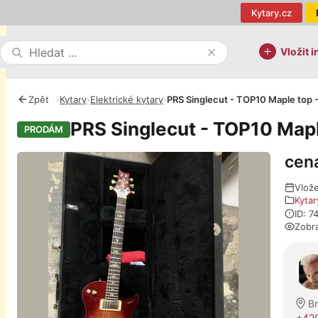
Kytary.cz
Vložit i
Zpět
›
Kytary
›
Elektrické kytary
›
PRS Singlecut - TOP10 Maple top 
PRS Singlecut - TOP10 Map
PRODÁM
cen
Fotografie
Vlož
Kytar
ID: 7
Zobr
O pro
B
+420