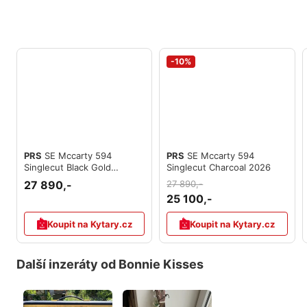
-10%
PRS
SE Mccarty 594
PRS
SE Mccarty 594
Singlecut Black Gold
Singlecut Charcoal 2026
Sunburst 2026
27 890,-
27 890,-
25 100,-
Koupit na Kytary.cz
Koupit na Kytary.cz
Další inzeráty od Bonnie Kisses