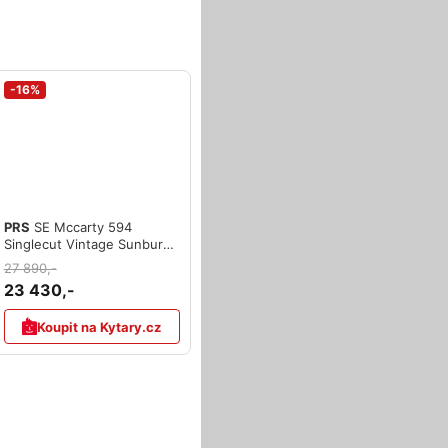
-16%
PRS
SE Mccarty 594
Singlecut Vintage Sunburst
2026
27 890,-
23 430,-
Koupit na Kytary.cz