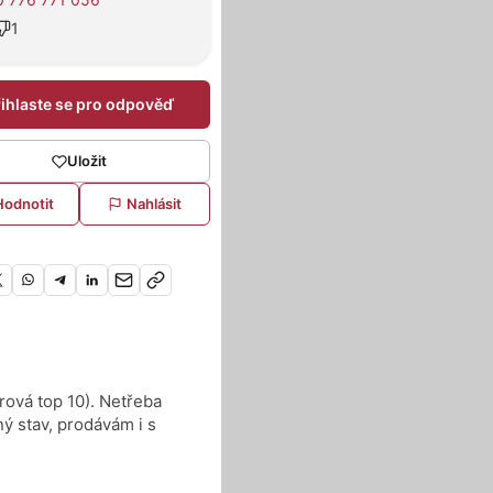
1
řihlaste se pro odpověď
Uložit
Hodnotit
Nahlásit
ová top 10). Netřeba
ný stav, prodávám i s