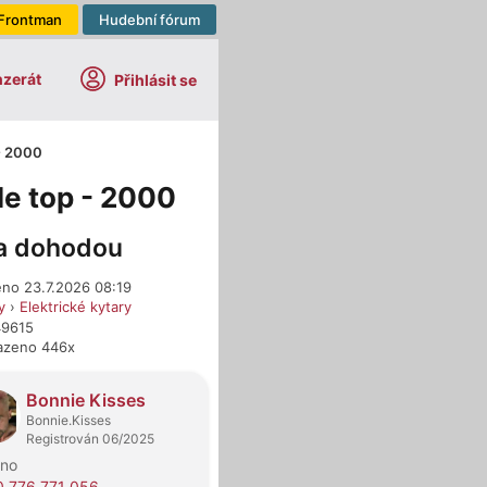
Frontman
Hudební fórum
nzerát
Přihlásit se
- 2000
le top - 2000
a dohodou
eno 23.7.2026 08:19
y
›
Elektrické kytary
49615
azeno 446x
dejci
Bonnie Kisses
Bonnie.Kisses
Registrován 06/2025
rno
 776 771 056