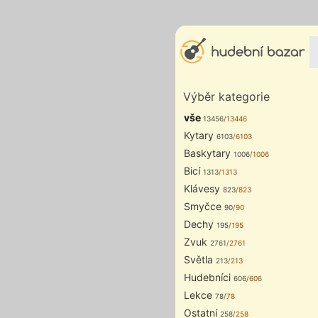
Výběr kategorie
vše
13456
/13446
Kytary
6103
/6103
Baskytary
1006
/1006
Bicí
1313
/1313
Klávesy
823
/823
Smyčce
90
/90
Dechy
195
/195
Zvuk
2761
/2761
Světla
213
/213
Hudebníci
606
/606
Lekce
78
/78
Ostatní
258
/258