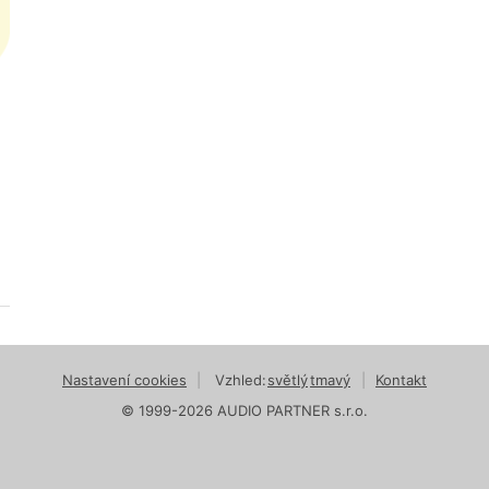
Nastavení cookies
|
Vzhled:
světlý
tmavý
|
Kontakt
© 1999-2026 AUDIO PARTNER s.r.o.