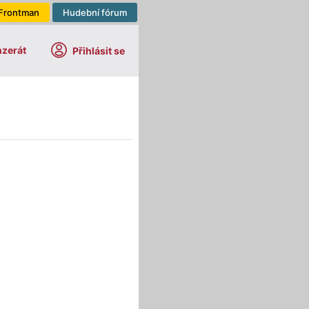
Frontman
Hudební fórum
nzerát
Přihlásit se