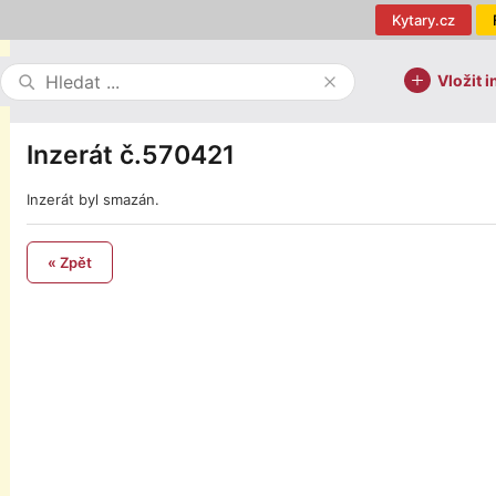
Kytary.cz
Vložit i
Inzerát č.570421
Inzerát byl smazán.
« Zpět