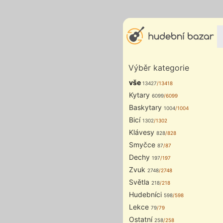
Výběr kategorie
vše
13427
/13418
Kytary
6099
/6099
Baskytary
1004
/1004
Bicí
1302
/1302
Klávesy
828
/828
Smyčce
87
/87
Dechy
197
/197
Zvuk
2748
/2748
Světla
218
/218
Hudebníci
598
/598
Lekce
79
/79
Ostatní
258
/258