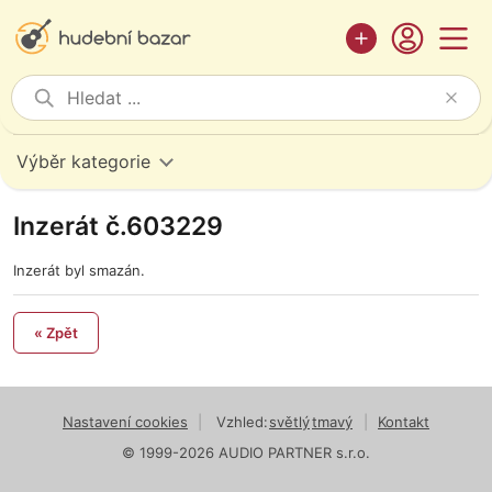
Výběr kategorie
Inzerát č.603229
Inzerát byl smazán.
« Zpět
Nastavení cookies
|
Vzhled:
světlý
tmavý
|
Kontakt
© 1999-2026 AUDIO PARTNER s.r.o.