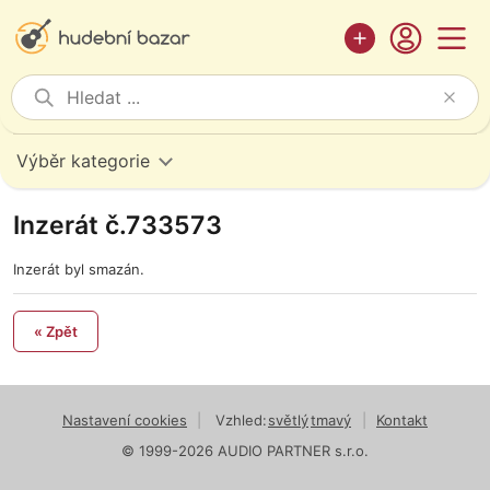
Výběr kategorie
Inzerát č.733573
Inzerát byl smazán.
« Zpět
Nastavení cookies
|
Vzhled:
světlý
tmavý
|
Kontakt
© 1999-2026 AUDIO PARTNER s.r.o.