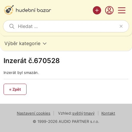
Výběr kategorie
Inzerát č.670528
Inzerát byl smazán.
« Zpět
Nastavení cookies
|
Vzhled:
světlý
tmavý
|
Kontakt
© 1999-2026 AUDIO PARTNER s.r.o.