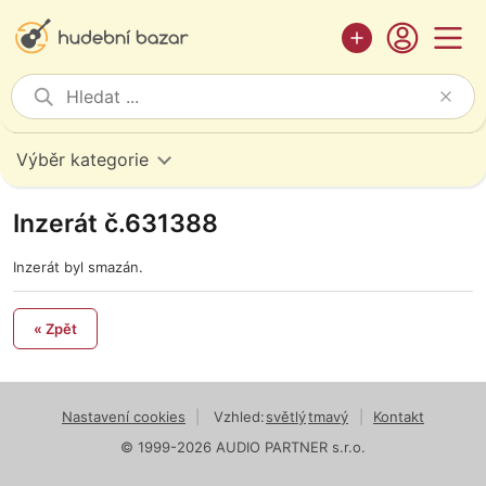
Výběr kategorie
Inzerát č.631388
Inzerát byl smazán.
« Zpět
Nastavení cookies
|
Vzhled:
světlý
tmavý
|
Kontakt
© 1999-2026 AUDIO PARTNER s.r.o.