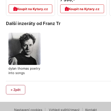
Koupit na Kytary.cz
Koupit na Kytary.cz
Další inzeráty od Franz Tr
dylan thomas poetry
into songs
« Zpět
Nastavení cookies
|
Vzhled:
světlý
tmavý
|
Kontakt