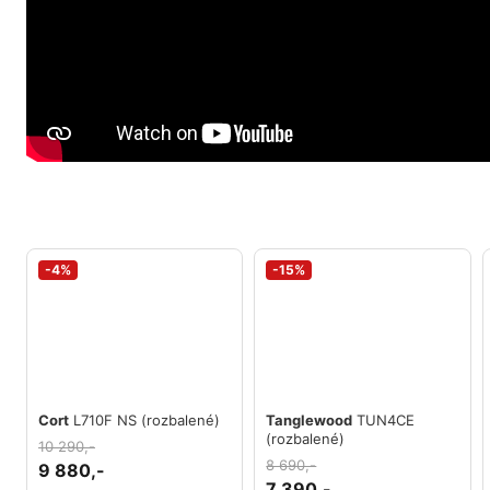
-4%
-15%
Cort
L710F NS (rozbalené)
Tanglewood
TUN4CE
(rozbalené)
10 290,-
8 690,-
9 880,-
7 390,-