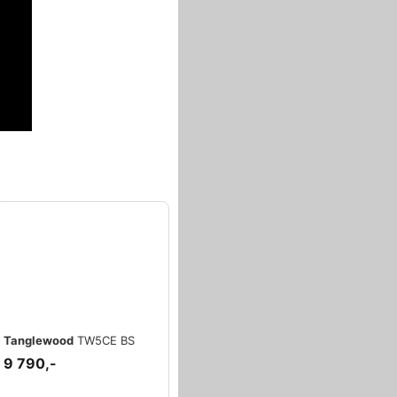
Tanglewood
TW5CE BS
9 790,-