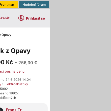
Frontman
Hudební fórum
nzerát
Přihlásit se
 z Opavy
ek z Opavy
00 Kč
~ 256,30 €
ací pes na cenu
eno 24.6.2026 14:04
y
›
Elektroakustiky
15992
azeno 1992x
oblíbených
dejci
Franz Tr