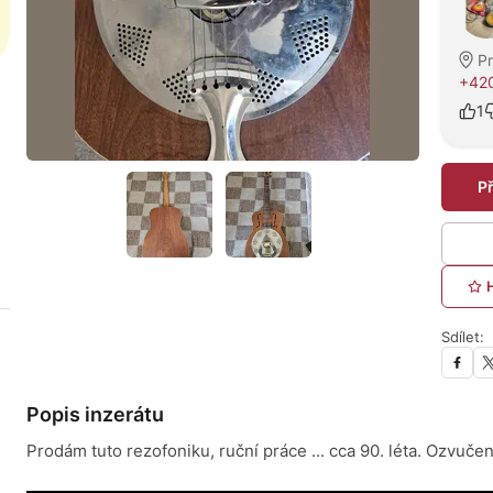
P
+42
1
P
Sdílet:
Popis inzerátu
Prodám tuto rezofoniku, ruční práce ... cca 90. léta. Ozvučen