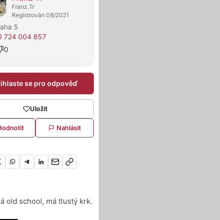
Franz.Tr
Registrován 08/2021
raha 5
0 724 004 857
0
řihlaste se pro odpověď
Uložit
Hodnotit
Nahlásit
á old school, má tlustý krk.