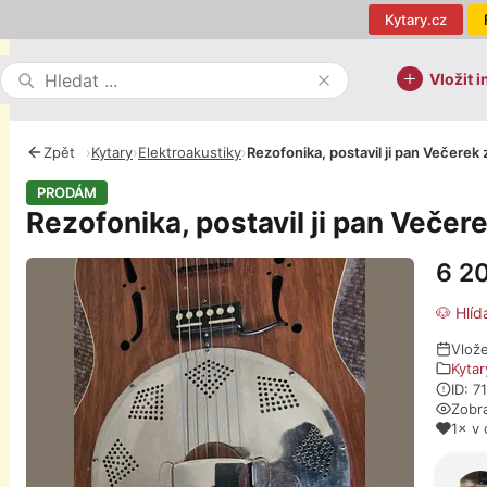
Kytary.cz
Vložit i
Zpět
›
Kytary
›
Elektroakustiky
›
Rezofonika, postavil ji pan Večerek
PRODÁM
Rezofonika, postavil ji pan Večer
6 2
Fotografie
🐶 Hlíd
Vlož
Kytar
ID: 7
Zobr
1× v 
O pro