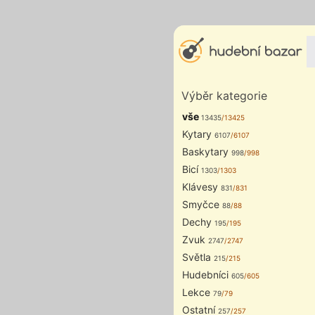
Výběr kategorie
vše
13435
/13425
Kytary
6107
/6107
Baskytary
998
/998
Bicí
1303
/1303
Klávesy
831
/831
Smyčce
88
/88
Dechy
195
/195
Zvuk
2747
/2747
Světla
215
/215
Hudebníci
605
/605
Lekce
79
/79
Ostatní
257
/257