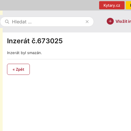
Kytary.cz
Vložit i
Inzerát č.673025
Inzerát byl smazán.
« Zpět