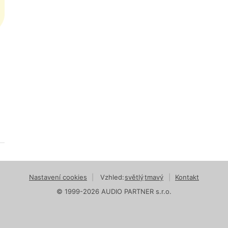
Nastavení cookies
|
Vzhled:
světlý
tmavý
|
Kontakt
© 1999-2026 AUDIO PARTNER s.r.o.