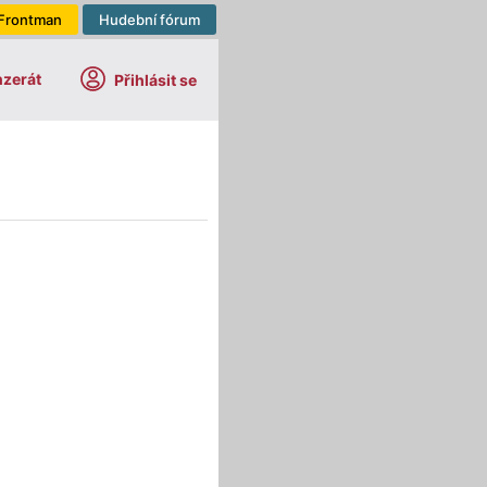
Frontman
Hudební fórum
nzerát
Přihlásit se