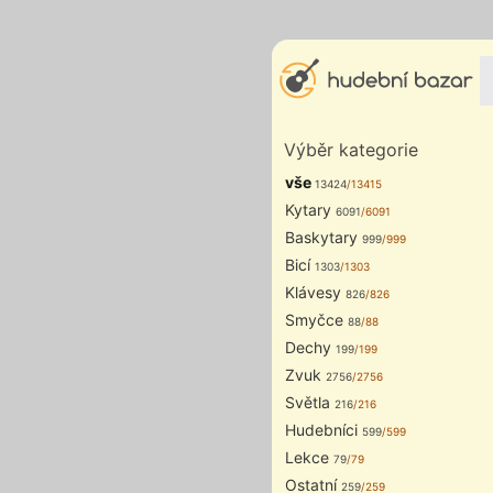
Výběr kategorie
vše
13424
/13415
Kytary
6091
/6091
Baskytary
999
/999
Bicí
1303
/1303
Klávesy
826
/826
Smyčce
88
/88
Dechy
199
/199
Zvuk
2756
/2756
Světla
216
/216
Hudebníci
599
/599
Lekce
79
/79
Ostatní
259
/259