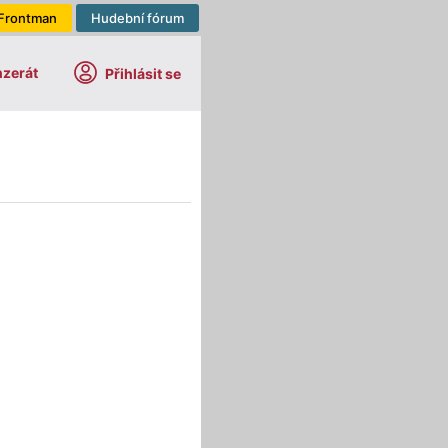
Frontman
Hudební fórum
nzerát
Přihlásit se