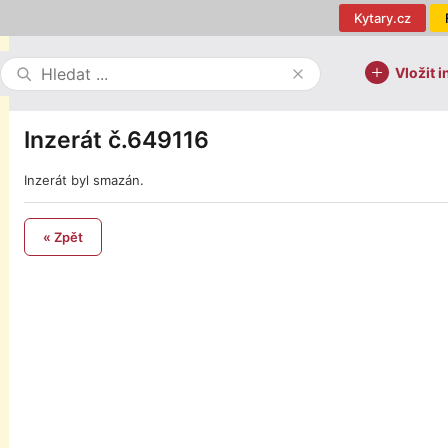
Kytary.cz
Vložit i
Inzerát č.649116
Inzerát byl smazán.
« Zpět