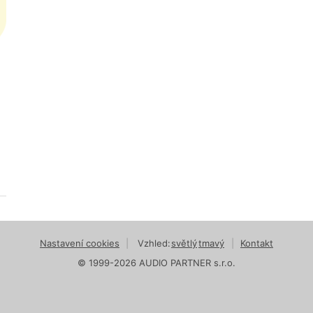
Nastavení cookies
|
Vzhled:
světlý
tmavý
|
Kontakt
© 1999-2026 AUDIO PARTNER s.r.o.