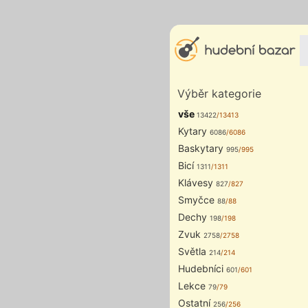
Výběr kategorie
vše
13422
/13413
Kytary
6086
/6086
Baskytary
995
/995
Bicí
1311
/1311
Klávesy
827
/827
Smyčce
88
/88
Dechy
198
/198
Zvuk
2758
/2758
Světla
214
/214
Hudebníci
601
/601
Lekce
79
/79
Ostatní
256
/256