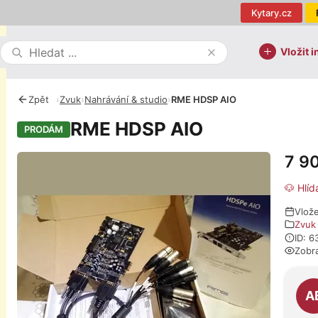
Kytary.cz
Vložit i
Zpět
›
Zvuk
›
Nahrávání & studio
›
RME HDSP AIO
RME HDSP AIO
PRODÁM
7 9
Fotografie
🐶 Hlíd
Vlož
Zvuk
ID: 
Zobr
O pro
A