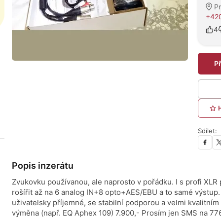
P
+420
4
P
Sdílet:
Popis inzerátu
Zvukovku používanou, ale naprosto v pořádku. I s profi XLR
rošířit až na 6 analog IN+8 opto+AES/EBU a to samé výstup. 
uživatelsky příjemné, se stabilní podporou a velmi kvalitní
výměna (např. EQ Aphex 109) 7.900,- Prosím jen SMS na 7