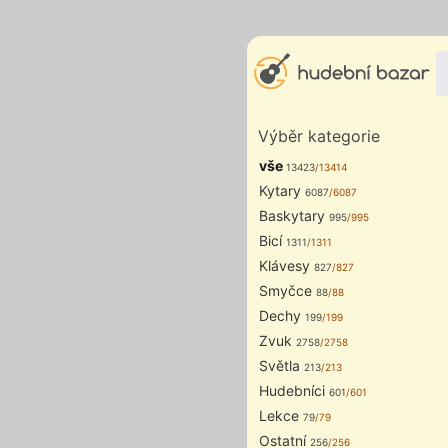
Výběr kategorie
vše
13423
/13414
Kytary
6087
/6087
Baskytary
995
/995
Bicí
1311
/1311
Klávesy
827
/827
Smyčce
88
/88
Dechy
199
/199
Zvuk
2758
/2758
Světla
213
/213
Hudebníci
601
/601
Lekce
79
/79
Ostatní
256
/256