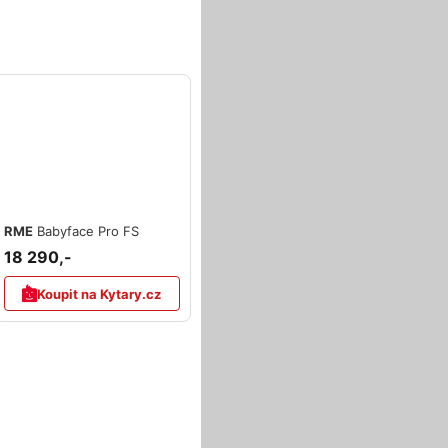
RME
Babyface Pro FS
18 290,-
Koupit na Kytary.cz