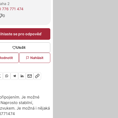
raha 2
 776 771 474
0
řihlaste se pro odpověď
Uložit
Hodnotit
Nahlásit
 připojením. Je možné
Naprosto stabilní,
m zvukem. Je možná i nějaká
76771474