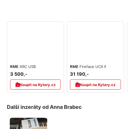
RME
ARC USB
RME
Fireface UCX II
3 500,-
31 190,-
Koupit na Kytary.cz
Koupit na Kytary.cz
Další inzeráty od Anna Brabec