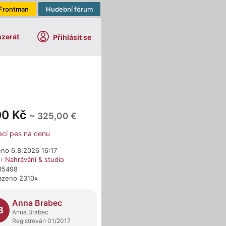
Frontman
Hudební fórum
nzerát
Přihlásit se
00 Kč
~ 325,00 €
ací pes na cenu
eno 6.8.2026 16:17
›
Nahrávání & studio
635498
azeno 2310x
dejci
Anna Brabec
B
Anna.Brabec
Registrován 01/2017