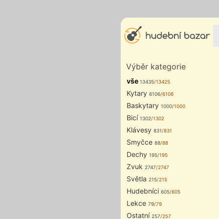
Výběr kategorie
vše
13435
/13425
Kytary
6106
/6106
Baskytary
1000
/1000
Bicí
1302
/1302
Klávesy
831
/831
Smyčce
88
/88
Dechy
195
/195
Zvuk
2747
/2747
Světla
215
/215
Hudebníci
605
/605
Lekce
79
/79
Ostatní
257
/257