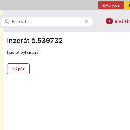
Kytary.cz
Vložit i
Inzerát č.539732
Inzerát byl smazán.
« Zpět