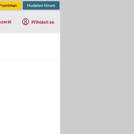
Frontman
Hudební fórum
nzerát
Přihlásit se