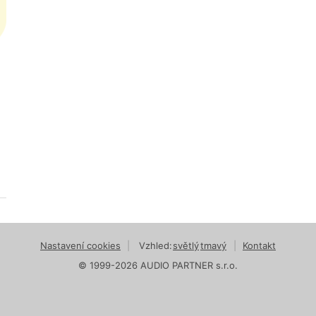
Nastavení cookies
|
Vzhled:
světlý
tmavý
|
Kontakt
© 1999-2026 AUDIO PARTNER s.r.o.