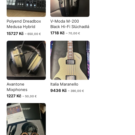
Polyend Dreadbox
V-Moda M-200
Medusa Hybrid
Black Hi-Fi Slúchadlá
Synthesizer
1718 Kč
15727 Kč
~ 70,00 €
~ 650,00 €
Avantone
Italia Maranello
Mixphones
9436 Kč
~ 390,00 €
1227 Kč
~ 50,00 €