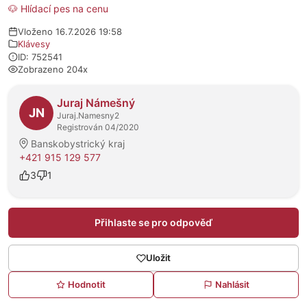
🐶 Hlídací pes na cenu
Vloženo 16.7.2026 19:58
Klávesy
ID: 752541
Zobrazeno 204x
O prodejci
Juraj Námešný
JN
Juraj.Namesny2
Registrován 04/2020
Banskobystrický kraj
+421 915 129 577
3
1
Přihlaste se pro odpověď
Uložit
Hodnotit
Nahlásit