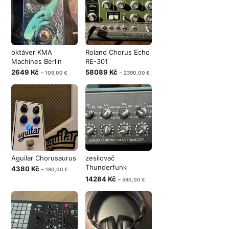
oktáver KMA
Roland Chorus Echo
Machines Berlin
RE-301
2649 Kč
58089 Kč
~ 109,00 €
~ 2390,00 €
Aguilar Chorusaurus
zesilovač
Thunderfunk
4380 Kč
~ 180,00 €
TFB750-A
14284 Kč
~ 590,00 €