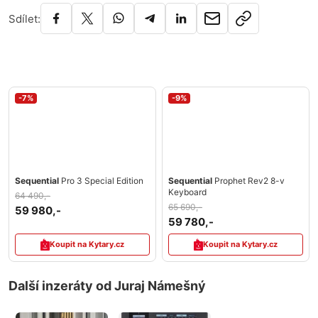
Sdílet:
-7%
-9%
Sequential
Pro 3 Special Edition
Sequential
Prophet Rev2 8-v
Keyboard
64 490,-
65 690,-
59 980,-
59 780,-
Koupit na Kytary.cz
Koupit na Kytary.cz
Další inzeráty od Juraj Námešný