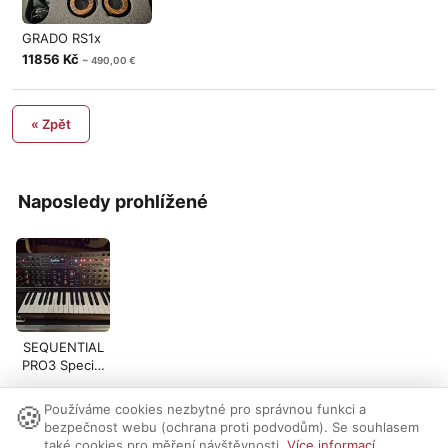
GRADO RS1x
11856 Kč
~ 490,00 €
« Zpět
Naposledy prohlížené
SEQUENTIAL
PRO3 Special
Edition
🍪
Používáme cookies nezbytné pro správnou funkci a
Nastavení cookies
|
Vzhled:
světlý
tmavý
|
Kontakt
bezpečnost webu (ochrana proti podvodům). Se souhlasem
také cookies pro měření návštěvnosti.
Více informací