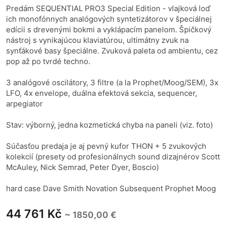
Predám SEQUENTIAL PRO3 Special Edition - vlajková loď
ich monofónnych analógových syntetizátorov v špeciálnej
edícii s drevenými bokmi a vyklápacím panelom. Špičkový
nástroj s vynikajúcou klaviatúrou, ultimátny zvuk na
synťákové basy špeciálne. Zvuková paleta od ambientu, cez
pop až po tvrdé techno.
3 analógové oscilátory, 3 filtre (a la Prophet/Moog/SEM), 3x
LFO, 4x envelope, duálna efektová sekcia, sequencer,
arpegiator
Stav: výborný, jedna kozmetická chyba na paneli (viz. foto)
Súčasťou predaja je aj pevný kufor THON + 5 zvukových
kolekcií (presety od profesionálnych sound dizajnérov Scott
McAuley, Nick Semrad, Peter Dyer, Boscio)
hard case Dave Smith Novation Subsequent Prophet Moog
44 761 Kč
~ 1850,00 €