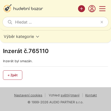
Výběr kategorie
Inzerát č.765110
Inzerát byl smazán.
« Zpět
Nastavení cookies
|
Vzhled:
světlý
tmavý
|
Kontakt
© 1999-2026 AUDIO PARTNER s.r.o.