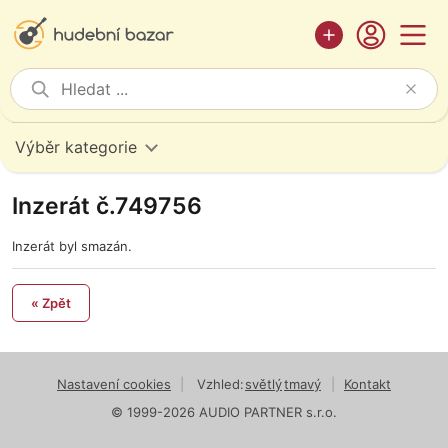
Výběr kategorie
Inzerát č.749756
Inzerát byl smazán.
« Zpět
Nastavení cookies
|
Vzhled:
světlý
tmavý
|
Kontakt
© 1999-2026 AUDIO PARTNER s.r.o.