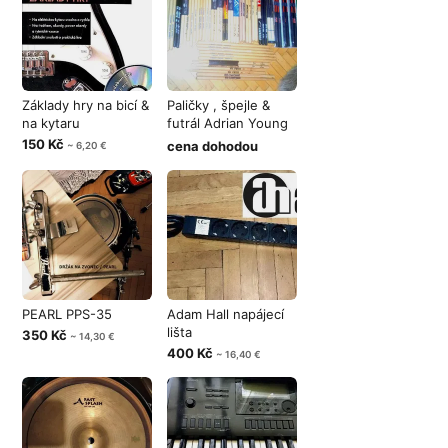
Základy hry na bicí &
Paličky , špejle &
na kytaru
futrál Adrian Young
Drumst
150 Kč
cena dohodou
~ 6,20 €
PEARL PPS-35
Adam Hall napájecí
lišta
350 Kč
~ 14,30 €
400 Kč
~ 16,40 €