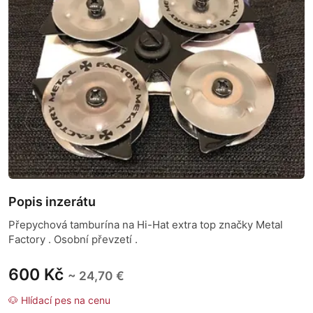
Popis inzerátu
Přepychová tamburína na Hi-Hat extra top značky Metal
Factory . Osobní převzetí .
600 Kč
~ 24,70 €
🐶 Hlídací pes na cenu