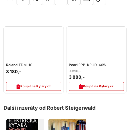
Roland
TDM-10
Pearl
PPB-KPHD-46W
3 180,-
3 890,-
3 880,-
Koupit na Kytary.cz
Koupit na Kytary.cz
Další inzeráty od Robert Steigerwald