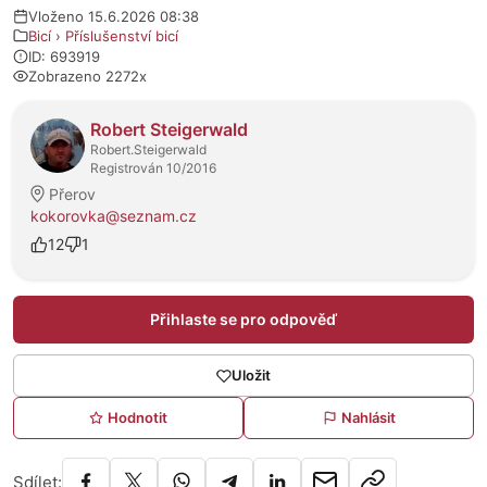
Vloženo 15.6.2026 08:38
Bicí
›
Příslušenství bicí
ID: 693919
Zobrazeno 2272x
O prodejci
Robert Steigerwald
Robert.Steigerwald
Registrován 10/2016
Přerov
kokorovka@seznam.cz
12
1
Přihlaste se pro odpověď
Uložit
Hodnotit
Nahlásit
Sdílet: