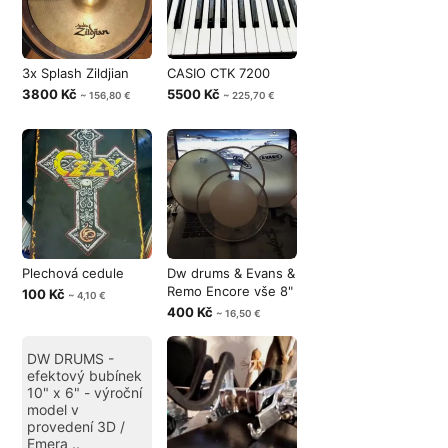
3x Splash Zildjian
CASIO CTK 7200
3800 Kč
5500 Kč
~ 156,80 €
~ 225,70 €
Plechová cedule
Dw drums & Evans &
Remo Encore vše 8"
100 Kč
~ 4,10 €
400 Kč
~ 16,50 €
DW DRUMS -
efektový bubínek
10" x 6" - výroční
model v
provedení 3D /
Emera ..