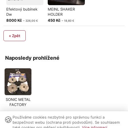
Efektový bubínek
MEINL SHAKER
Dw
HOLDER
8000 Kč
450 Kč
~ 326,00 €
~ 18,60 €
« Zpět
Naposledy prohlížené
SONIC METAL
FACTORY
🍪
Používáme cookies nezbytné pro správnou funkci a
Nastavení cookies
|
Vzhled:
světlý
tmavý
|
Kontakt
bezpečnost webu (ochrana proti podvodům). Se souhlasem
také cookies pro měření návštěvnosti.
Více informací