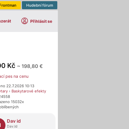
Frontman
Hudební fórum
nzerát
Přihlásit se
00 Kč
~ 198,80 €
ací pes na cenu
eno 22.7.2026 10:13
ytary
›
Baskytarové efekty
624558
azeno 15032x
oblíbených
dejci
Dav id
I
Dav.Id