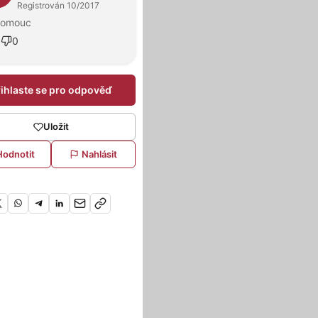
Registrován 10/2017
lomouc
5
0
řihlaste se pro odpověď
Uložit
Hodnotit
Nahlásit