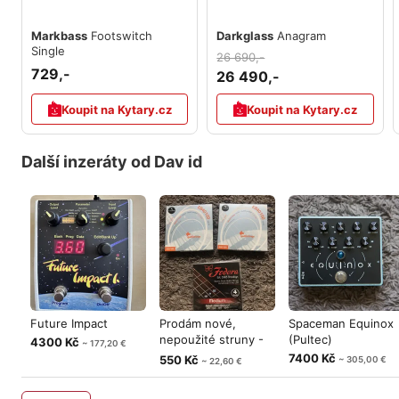
Markbass
Footswitch
Darkglass
Anagram
Single
26 690,-
729,-
26 490,-
Koupit na Kytary.cz
Koupit na Kytary.cz
Další inzeráty od Dav id
Future Impact
Prodám nové,
Spaceman Equinox
nepoužité struny -
(Pultec)
4300 Kč
~ 177,20 €
Galli
7400 Kč
550 Kč
~ 305,00 €
~ 22,60 €