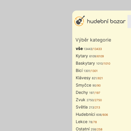
Výběr kategorie
vše
13443
/13433
Kytary
6109
/6109
Baskytary
1010
/1010
Bicí
1301
/1301
Klávesy
821
/821
Smyčce
90
/90
Dechy
197
/197
Zvuk
2750
/2750
Světla
213
/213
Hudebníci
606
/606
Lekce
78
/78
Ostatní
258
/258