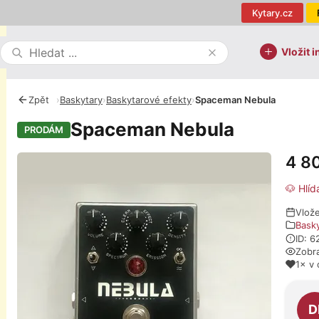
Kytary.cz
Vložit i
Zpět
›
Baskytary
›
Baskytarové efekty
›
Spaceman Nebula
Spaceman Nebula
PRODÁM
4 8
Fotografie
🐶 Hlíd
Vlož
Bask
ID: 
Zobr
1× v 
O pro
D