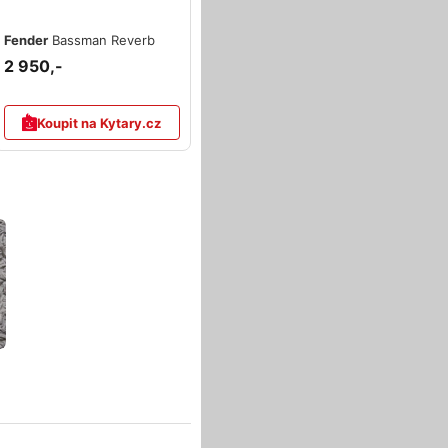
Fender
Bassman Reverb
2 950,-
Koupit na Kytary.cz