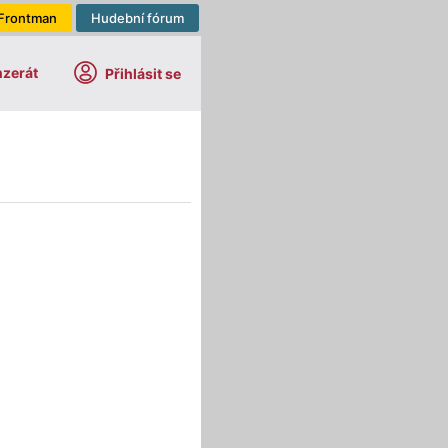
Frontman
Hudební fórum
nzerát
Přihlásit se