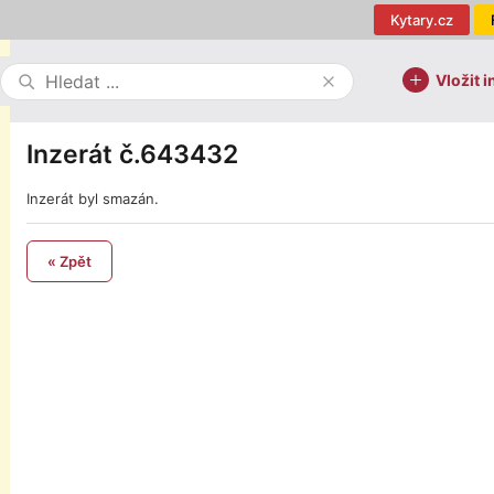
Kytary.cz
Vložit i
Inzerát č.643432
Inzerát byl smazán.
« Zpět