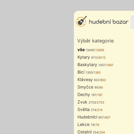
Výběr kategorie
vše
13445
/13435
Kytary
6112
/6112
Baskytary
1007
/1007
Bicí
1300
/1300
Klávesy
822
/822
Smyčce
90
/90
Dechy
197
/197
Zvuk
2753
/2753
Světla
214
/214
Hudebníci
607
/607
Lekce
79
/79
Ostatní
254
/254