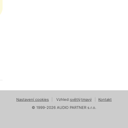
Nastavení cookies
|
Vzhled:
světlý
tmavý
|
Kontakt
© 1999-2026 AUDIO PARTNER s.r.o.