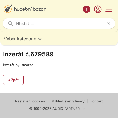
Výběr kategorie
Inzerát č.679589
Inzerát byl smazán.
« Zpět
Nastavení cookies
|
Vzhled:
světlý
tmavý
|
Kontakt
© 1999-2026 AUDIO PARTNER s.r.o.