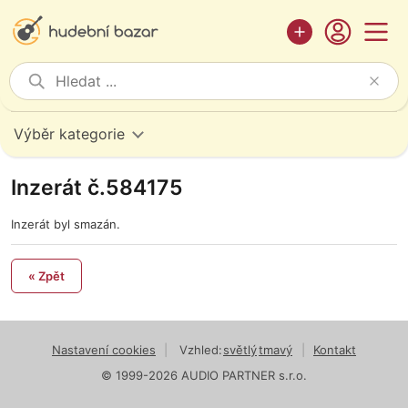
Výběr kategorie
Inzerát č.584175
Inzerát byl smazán.
« Zpět
Nastavení cookies
|
Vzhled:
světlý
tmavý
|
Kontakt
© 1999-2026 AUDIO PARTNER s.r.o.