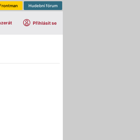
Frontman
Hudební fórum
nzerát
Přihlásit se