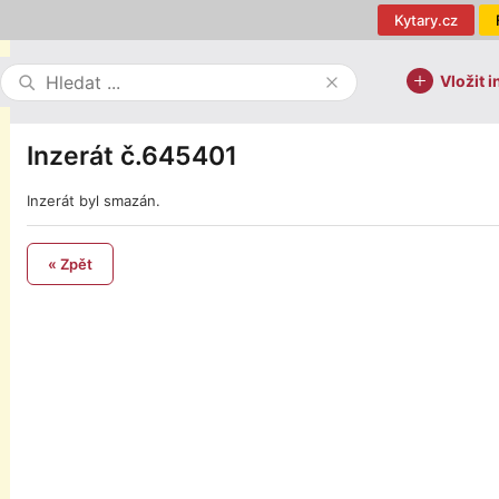
Kytary.cz
Vložit i
Inzerát č.645401
Inzerát byl smazán.
« Zpět