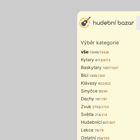
Výběr kategorie
vše
13446
/13436
Kytary
6113
/6113
Baskytary
1007
/1007
Bicí
1300
/1300
Klávesy
822
/822
Smyčce
90
/90
Dechy
197
/197
Zvuk
2753
/2753
Světla
214
/214
Hudebníci
607
/607
Lekce
79
/79
Ostatní
254
/254