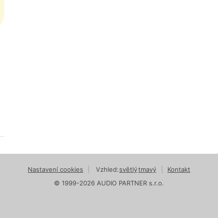
Nastavení cookies
|
Vzhled:
světlý
tmavý
|
Kontakt
© 1999-2026 AUDIO PARTNER s.r.o.