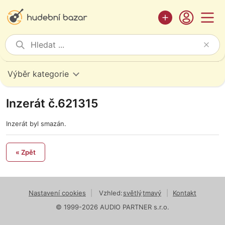
Výběr kategorie
Inzerát č.621315
Inzerát byl smazán.
« Zpět
Nastavení cookies
|
Vzhled:
světlý
tmavý
|
Kontakt
© 1999-2026 AUDIO PARTNER s.r.o.