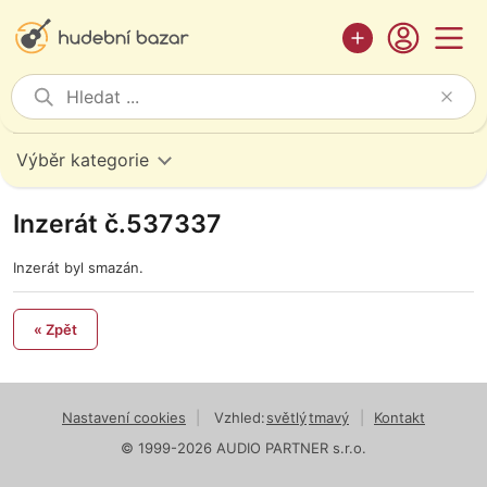
Výběr kategorie
Inzerát č.537337
Inzerát byl smazán.
« Zpět
Nastavení cookies
|
Vzhled:
světlý
tmavý
|
Kontakt
© 1999-2026 AUDIO PARTNER s.r.o.