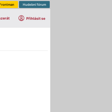
Frontman
Hudební fórum
nzerát
Přihlásit se