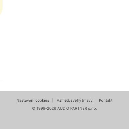
Nastavení cookies
|
Vzhled:
světlý
tmavý
|
Kontakt
© 1999-2026 AUDIO PARTNER s.r.o.