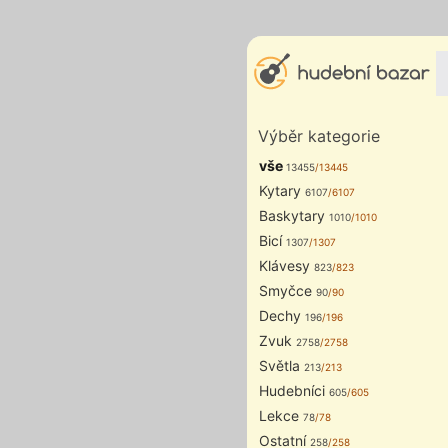
Výběr kategorie
vše
13455
/13445
Kytary
6107
/6107
Baskytary
1010
/1010
Bicí
1307
/1307
Klávesy
823
/823
Smyčce
90
/90
Dechy
196
/196
Zvuk
2758
/2758
Světla
213
/213
Hudebníci
605
/605
Lekce
78
/78
Ostatní
258
/258