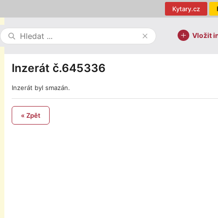
Kytary.cz
Vložit i
Inzerát č.645336
Inzerát byl smazán.
« Zpět