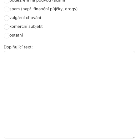
podezření na podvod (scam)
spam (např. finanční půjčky, drogy)
vulgární chování
komerční subjekt
ostatní
Doplňující text: