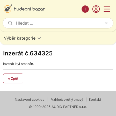
Výběr kategorie
Inzerát č.634325
Inzerát byl smazán.
« Zpět
Nastavení cookies
|
Vzhled:
světlý
tmavý
|
Kontakt
© 1999-2026 AUDIO PARTNER s.r.o.