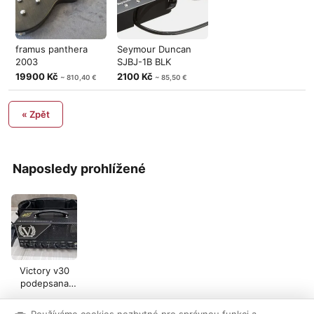
framus panthera
Seymour Duncan
2003
SJBJ-1B BLK
19900 Kč
2100 Kč
~ 810,40 €
~ 85,50 €
« Zpět
Naposledy prohlížené
Victory v30
podepsana
Guthrie Govan