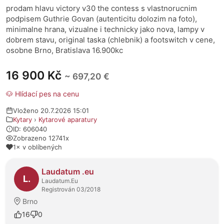
prodam hlavu victory v30 the contess s vlastnorucnim
podpisem Guthrie Govan (autenticitu dolozim na foto),
minimalne hrana, vizualne i technicky jako nova, lampy v
dobrem stavu, original taska (chlebnik) a footswitch v cene,
osobne Brno, Bratislava 16.900kc
16 900 Kč
~ 697,20 €
🐶 Hlídací pes na cenu
Vloženo 20.7.2026 15:01
Kytary
›
Kytarové aparatury
ID: 606040
Zobrazeno 12741x
1× v oblíbených
O prodejci
Laudatum .eu
L.
Laudatum.Eu
Registrován 03/2018
Brno
16
0