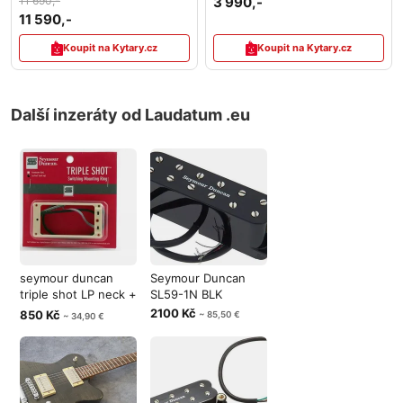
11 690,-
3 990,-
11 590,-
Koupit na Kytary.cz
Koupit na Kytary.cz
Další inzeráty od Laudatum .eu
seymour duncan
Seymour Duncan
triple shot LP neck +
SL59-1N BLK
bridge
2100 Kč
850 Kč
~ 85,50 €
~ 34,90 €