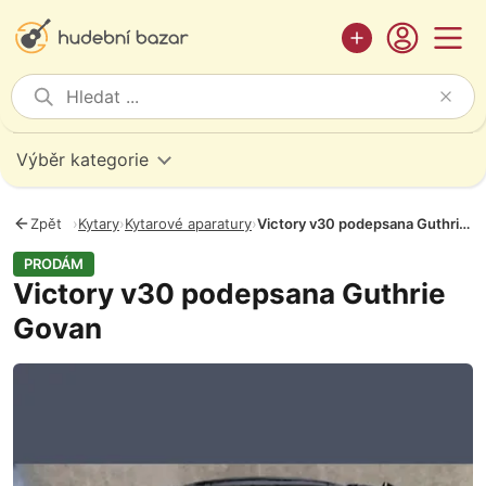
Výběr kategorie
Zpět
›
Kytary
›
Kytarové aparatury
›
Victory v30 podepsana Guthrie Govan
PRODÁM
Victory v30 podepsana Guthrie
Govan
Fotografie