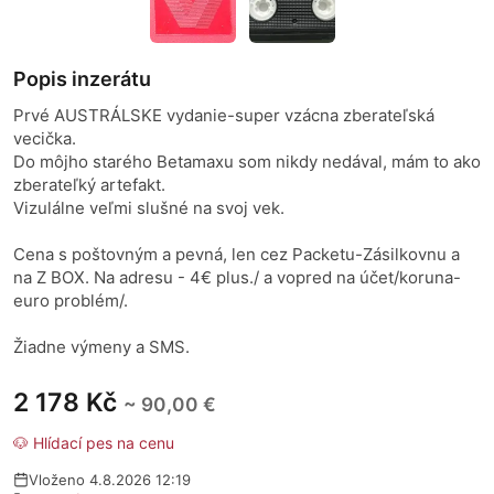
Popis inzerátu
Prvé AUSTRÁLSKE vydanie-super vzácna zberateľská
vecička.
Do môjho starého Betamaxu som nikdy nedával, mám to ako
zberateľký artefakt.
Vizulálne veľmi slušné na svoj vek.
Cena s poštovným a pevná, len cez Packetu-Zásilkovnu a
na Z BOX. Na adresu - 4€ plus./ a vopred na účet/koruna-
euro problém/.
Žiadne výmeny a SMS.
2 178 Kč
~ 90,00 €
🐶 Hlídací pes na cenu
Vloženo 4.8.2026 12:19