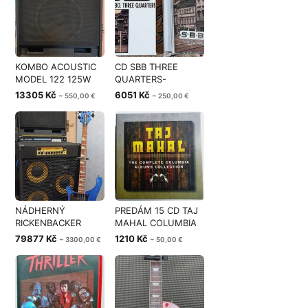
KOMBO ACOUSTIC
CD SBB THREE
MODEL 122 125W
QUARTERS-
1x15 4 Ohm
CZECHOSLOVAKIA
13305 Kč
6051 Kč
~ 550,00 €
~ 250,00 €
1980
NÁDHERNÝ
PREDÁM 15 CD TAJ
RICKENBACKER
MAHAL COLUMBIA
4003 MIDNIGHT
COMPLETE
79877 Kč
1210 Kč
~ 3300,00 €
~ 50,00 €
BLUE LH 1