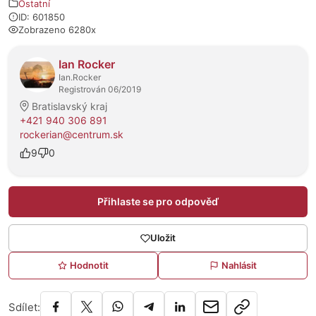
Ostatní
ID: 601850
Zobrazeno 6280x
O prodejci
Ian Rocker
Ian.Rocker
Registrován 06/2019
Bratislavský kraj
+421 940 306 891
rockerian@centrum.sk
9
0
Přihlaste se pro odpověď
Uložit
Hodnotit
Nahlásit
Sdílet: