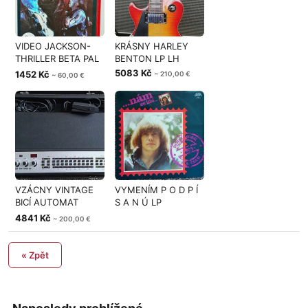
VIDEO JACKSON-
KRÁSNY HARLEY
THRILLER BETA PAL
BENTON LP LH
1983
5083 Kč
1452 Kč
~ 210,00 €
~ 60,00 €
VZÁCNY VINTAGE
VYMENÍM P O D P Í
BICÍ AUTOMAT
S A N Ú LP
HOHNER RHYTM 80
J.SCHELINGERA
4841 Kč
~ 200,00 €
« Zpět