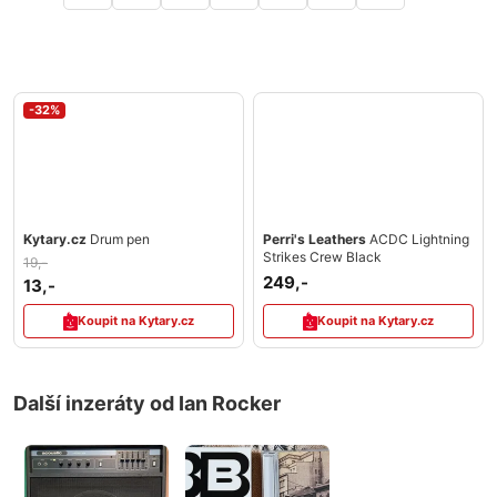
-32%
Kytary.cz
Drum pen
Perri's Leathers
ACDC Lightning
Strikes Crew Black
19,-
249,-
13,-
Koupit na Kytary.cz
Koupit na Kytary.cz
Další inzeráty od Ian Rocker