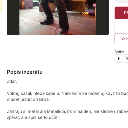
P
Sdílet:
Popis inzerátu
Zdar,
Volnej basák hledá kapelu. Nebraním se ničemu, když to bu
muset jezdit do Brna.
Zahraju si metal ala Metallica, Iron maiden, ale klidně i záb
zpívat, ale spíš se to učím.