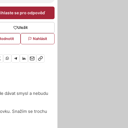
řihlaste se pro odpověď
Uložit
Hodnotit
Nahlásit
de dávat smysl a nebudu
avovku. Snažím se trochu