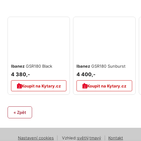
Ibanez
GSR180 Black
Ibanez
GSR180 Sunburst
4 380,-
4 400,-
Koupit na Kytary.cz
Koupit na Kytary.cz
« Zpět
Nastavení cookies
|
Vzhled:
světlý
tmavý
|
Kontakt