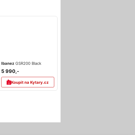
Ibanez
GSR200 Black
5 990,-
Koupit na Kytary.cz