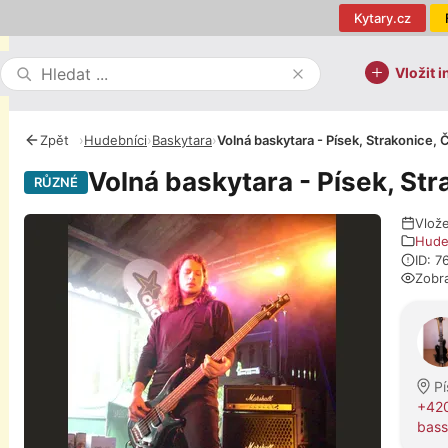
Kytary.cz
Vložit i
Zpět
›
Hudebníci
›
Baskytara
›
Volná baskytara - Písek, Strakonice, 
Volná baskytara - Písek, Str
RŮZNÉ
Fotografie
Vlož
Hude
ID: 
Zobr
O pro
Pí
+42
bas