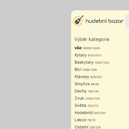
Výběr kategorie
vše
13416
/13406
Kytary
6101
/6101
Baskytary
1002
/1002
Bicí
1298
/1298
Klávesy
825
/825
Smyčce
88
/88
Dechy
195
/195
Zvuk
2740
/2740
Světla
215
/215
Hudebníci
607
/607
Lekce
79
/79
Ostatní
256
/256