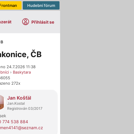
Frontman
Hudební fórum
nzerát
Přihlásit se
ČB
akonice, ČB
eno 24.7.2026 11:38
bníci
›
Baskytara
766055
azeno 272x
dejci
Jan Košťál
Jan.Kostal
Registrován 03/2017
sek
0 774 538 884
smen4141@seznam.cz