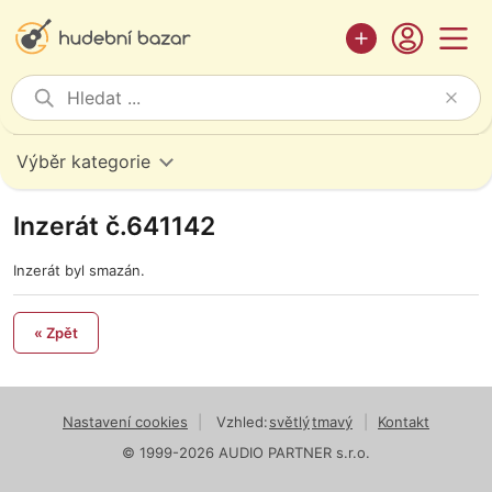
Výběr kategorie
Inzerát č.641142
Inzerát byl smazán.
« Zpět
Nastavení cookies
|
Vzhled:
světlý
tmavý
|
Kontakt
© 1999-2026 AUDIO PARTNER s.r.o.