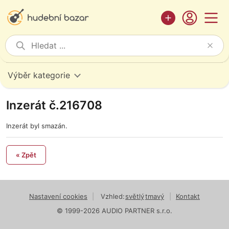
Výběr kategorie
Inzerát č.216708
Inzerát byl smazán.
« Zpět
Nastavení cookies
|
Vzhled:
světlý
tmavý
|
Kontakt
© 1999-2026 AUDIO PARTNER s.r.o.