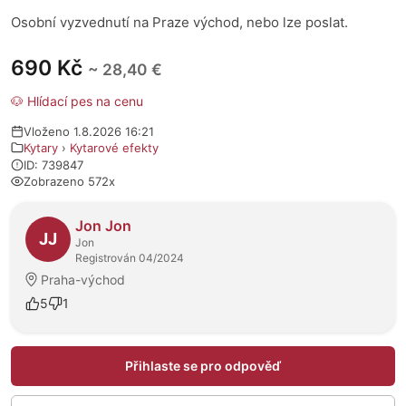
Osobní vyzvednutí na Praze východ, nebo lze poslat.
690 Kč
~ 28,40 €
🐶 Hlídací pes na cenu
Vloženo 1.8.2026 16:21
Kytary
›
Kytarové efekty
ID: 739847
Zobrazeno 572x
O prodejci
Jon Jon
JJ
Jon
Registrován 04/2024
Praha-východ
5
1
Přihlaste se pro odpověď