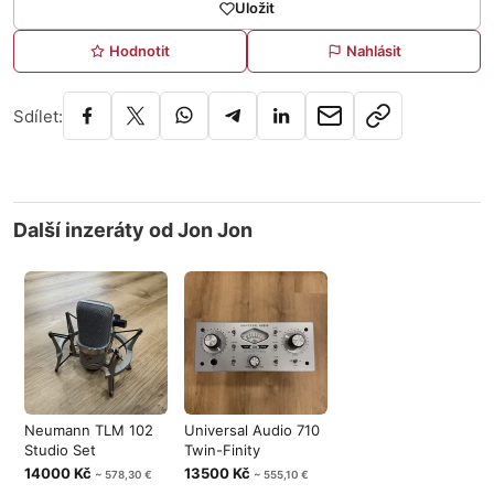
Uložit
Hodnotit
Nahlásit
Sdílet:
Další inzeráty od Jon Jon
Neumann TLM 102
Universal Audio 710
Studio Set
Twin-Finity
14000 Kč
13500 Kč
~ 578,30 €
~ 555,10 €