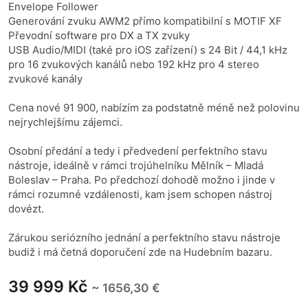
Envelope Follower
Generování zvuku AWM2 přímo kompatibilní s MOTIF XF
Převodní software pro DX a TX zvuky
USB Audio/MIDI (také pro iOS zařízení) s 24 Bit / 44,1 kHz
pro 16 zvukových kanálů nebo 192 kHz pro 4 stereo
zvukové kanály
Cena nové 91 900, nabízím za podstatně méně než polovinu
nejrychlejšímu zájemci.
Osobní předání a tedy i předvedení perfektního stavu
nástroje, ideálně v rámci trojúhelníku Mělník – Mladá
Boleslav – Praha. Po předchozí dohodě možno i jinde v
rámci rozumné vzdálenosti, kam jsem schopen nástroj
dovézt.
Zárukou seriózního jednání a perfektního stavu nástroje
budiž i má četná doporučení zde na Hudebním bazaru.
39 999 Kč
~ 1656,30 €