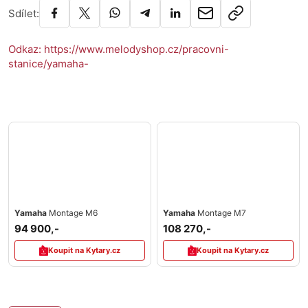
Sdílet:
Odkaz: https://www.melodyshop.cz/pracovni-
stanice/yamaha-
Yamaha
Montage M6
Yamaha
Montage M7
94 900,-
108 270,-
Koupit na Kytary.cz
Koupit na Kytary.cz