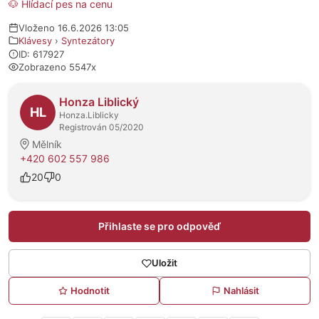
🐶 Hlídací pes na cenu
Vloženo 16.6.2026 13:05
Klávesy
›
Syntezátory
ID: 617927
Zobrazeno 5547x
O prodejci
Honza Liblický
HL
Honza.Liblicky
Registrován 05/2020
Mělník
+420 602 557 986
20
0
Přihlaste se pro odpověď
Uložit
Hodnotit
Nahlásit