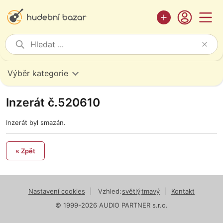
Výběr kategorie
Inzerát č.520610
Inzerát byl smazán.
« Zpět
Nastavení cookies
|
Vzhled:
světlý
tmavý
|
Kontakt
© 1999-2026 AUDIO PARTNER s.r.o.