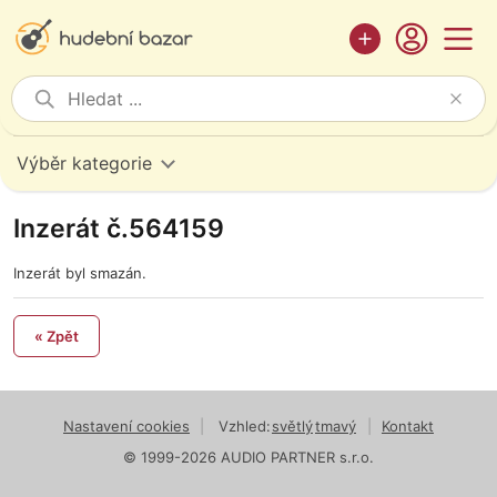
Výběr kategorie
Inzerát č.564159
Inzerát byl smazán.
« Zpět
Nastavení cookies
|
Vzhled:
světlý
tmavý
|
Kontakt
© 1999-2026 AUDIO PARTNER s.r.o.