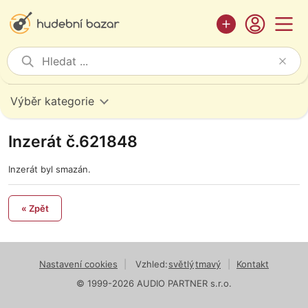
Výběr kategorie
Inzerát č.621848
Inzerát byl smazán.
« Zpět
Nastavení cookies
|
Vzhled:
světlý
tmavý
|
Kontakt
© 1999-2026 AUDIO PARTNER s.r.o.