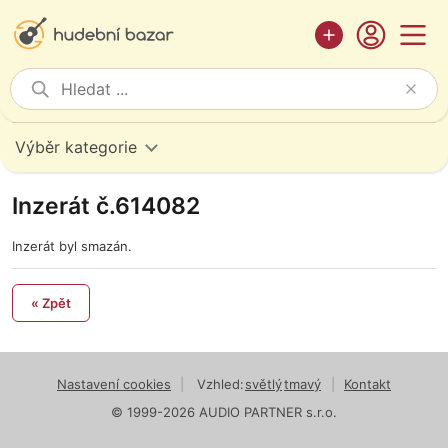
Výběr kategorie
Inzerát č.614082
Inzerát byl smazán.
« Zpět
Nastavení cookies
|
Vzhled:
světlý
tmavý
|
Kontakt
© 1999-2026 AUDIO PARTNER s.r.o.